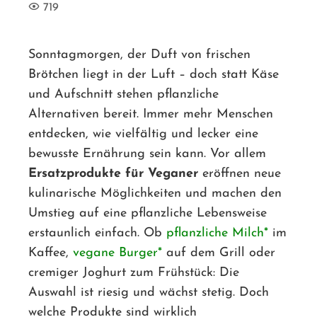
719
Sonntagmorgen, der Duft von frischen
Brötchen liegt in der Luft – doch statt Käse
ebook
und Aufschnitt stehen pflanzliche
Alternativen bereit. Immer mehr Menschen
ter
entdecken, wie vielfältig und lecker eine
bewusste Ernährung sein kann. Vor allem
edIn
Ersatzprodukte für Veganer
eröffnen neue
kulinarische Möglichkeiten und machen den
erest
Umstieg auf eine pflanzliche Lebensweise
erstaunlich einfach. Ob
pflanzliche Milch
im
mbleupon
Kaffee,
vegane Burger
auf dem Grill oder
l
cremiger Joghurt zum Frühstück: Die
Auswahl ist riesig und wächst stetig. Doch
welche Produkte sind wirklich