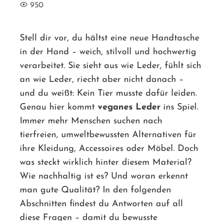
950
Stell dir vor, du hältst eine neue Handtasche
in der Hand – weich, stilvoll und hochwertig
ebook
verarbeitet. Sie sieht aus wie Leder, fühlt sich
an wie Leder, riecht aber nicht danach –
ter
und du weißt: Kein Tier musste dafür leiden.
Genau hier kommt
veganes Leder
ins Spiel.
edIn
Immer mehr Menschen suchen nach
tierfreien, umweltbewussten Alternativen für
erest
ihre Kleidung, Accessoires oder Möbel. Doch
was steckt wirklich hinter diesem Material?
mbleupon
Wie nachhaltig ist es? Und woran erkennt
l
man gute Qualität? In den folgenden
Abschnitten findest du Antworten auf all
diese Fragen – damit du bewusste