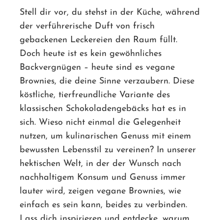
Stell dir vor, du stehst in der Küche, während
der verführerische Duft von frisch
ebook
gebackenen Leckereien den Raum füllt.
Doch heute ist es kein gewöhnliches
ter
Backvergnügen – heute sind es vegane
Brownies, die deine Sinne verzaubern. Diese
edIn
köstliche, tierfreundliche Variante des
klassischen Schokoladengebäcks hat es in
erest
sich. Wieso nicht einmal die Gelegenheit
nutzen, um kulinarischen Genuss mit einem
mbleupon
bewussten Lebensstil zu vereinen? In unserer
l
hektischen Welt, in der der Wunsch nach
nachhaltigem Konsum und Genuss immer
lauter wird, zeigen vegane Brownies, wie
einfach es sein kann, beides zu verbinden.
Lass dich inspirieren und entdecke, warum